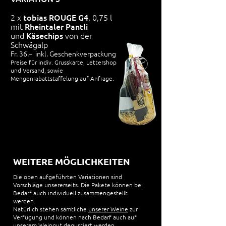
2 x
tobias ROUGE G4
, 0,75 l
mit
Rheintaler Pantli
und
Käsechips
von der
Schwägalp
Fr. 36.– inkl. Geschenkverpackung
Preise für indiv. Grusskarte,
Lettershop
und Versand, sowie
Mengenrabattstaffelung auf Anfrage.
WEITERE MÖGLICHKEITEN
Die oben aufgeführten Variationen sind
Vorschläge unsererseits. Die Pakete können bei
Bedarf auch individuell zusammengestellt
werden.
Natürlich stehen sämtliche
unserer Weine
zur
Verfügung und können nach Bedarf auch auf
unserem Weingut degustiert werden.