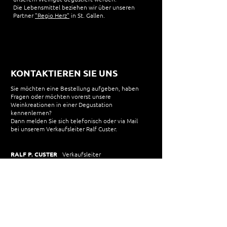
Die Lebensmittel beziehen wir über unseren
Partner
"Regio Herz"
in St. Gallen.
KONTAKTIEREN SIE UNS
Sie möchten eine Bestellung aufgeben, haben
Fragen oder möchten vorerst unsere
Weinkreationen in einer Degustation
kennenlernen?
Dann melden Sie sich telefonisch oder via Mail
bei unserem Verkaufsleiter Ralf Custer.
RALF P. CUSTER
Verkaufsleiter