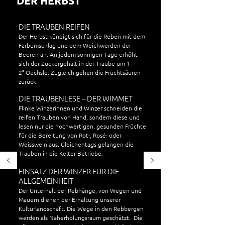
DER HERBST
DIE TRAUBEN REIFEN
Der Herbst kündigt sich für die Reben mit
dem
Farbumschlag und dem Weichwerden der
Beeren an. An jedem sonnigen Tage erhöht
sich der Zuckergehalt in der Traube um 1–
2°
Oechsle. Zugleich gehen die Fruchtsäuren
zurück.
DIE TRAUBENLESE – DER WIMMET
Flinke Winzerinnen und Winzer schneiden die
reifen Trauben von Hand, sondern diese und
lesen nur die hochwertigen, gesunden Früchte
für die Bereitung von Rot-, Rosé- oder
Weisswein aus. Gleichentags gelangen die
Trauben in die Kelter-Betriebe.
EINSATZ DER WINZER FÜR DIE
ALLGEMEINHEIT
Der Unterhalt der Rebhänge, von Wegen und
Mauern dienen der Erhaltung unserer
Kulturlandschaft. Die Wege in den Rebbergen
werden als Naherholungsraum geschätzt. Die