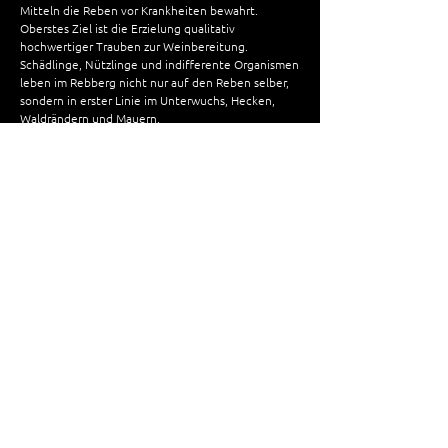
Mitteln die Reben vor Krankheiten bewahrt.
Oberstes Ziel ist die Erzielung qualitativ
hochwertiger Trauben zur Weinbereitung.
Schädlinge, Nützlinge und indifferente Organismen
leben im Rebberg nicht nur auf den Reben selber,
sondern in erster Linie im Unterwuchs, Hecken,
Waldrändern und Mauern.
Natürlicher, botanisch möglichst vielfältiger
Unterwuchs bewirkt bei alternierendem Schnitt
beste Voraussetzungen für eine artenreiche Fauna.
Damit werden Massenvermehrungen von
potenziellen Schädlingen wie z.B. Spinnmilben
unterdrückt.
Die positiven Auswirkungen der Rebberg-
Begrünung bezüglich Erosion, Chlorose, Graufäule
und Bodenverbesserung sind längst bekannt. Der
Winzer fördert mit der Begrünung und den
angepassten Kulturmassnahmen die langfristige
Erhaltung der Bodenfruchtbarkeit.