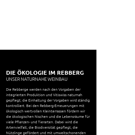
DIE ÖKOLOGIE IM REBBERG
UNSER NATURNAHE WEINBAU
Die Rebberge werden nach den Vorgaben der
integrierten Produktion und Vitiswiss naturnah
gepflegt; die Einhaltung der Vorgaben wird ständig
kontrolliert. Bei den Rebberg-Erneuerungen mit
ökologisch wertvollen Kleinterrassen fördern wir
die ökologischen Nischen und die Lebensräume für
viele Pflanzen- und Tierarten. Dabei wird die
Artenvielfalt, die Biodiversität gepflegt, die
Nützlinge gefördert und mit umweltschonenden