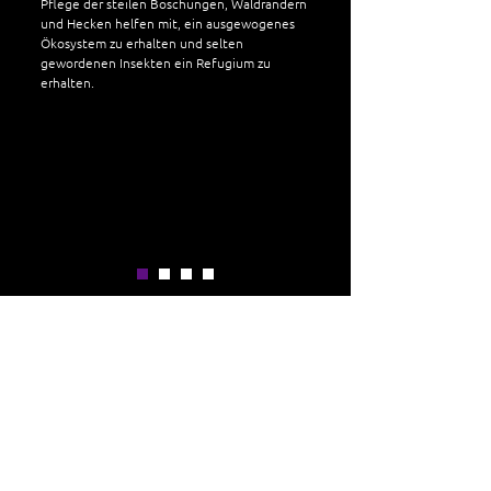
Pflege der steilen Böschungen, Waldrändern
und Hecken helfen mit, ein ausgewogenes
Ökosystem zu erhalten und selten
gewordenen Insekten ein Refugium zu
erhalten.
REBSORTEN
PINOT NOIR
(BLAU
BU
RGUNDER)