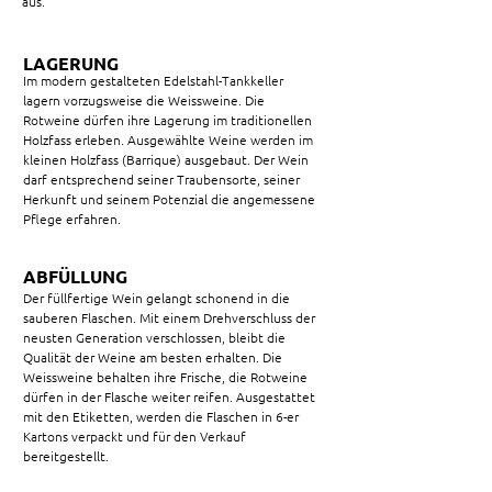
aus.
LAGERUNG
Im modern gestalteten Edelstahl-Tankkeller
lagern vorzugsweise die Weissweine. Die
Rotweine dürfen ihre Lagerung im traditionellen
Holzfass erleben. Ausgewählte Weine werden im
kleinen Holzfass (Barrique) ausgebaut. Der Wein
darf entsprechend seiner Traubensorte, seiner
Herkunft und seinem Potenzial die angemessene
Pflege erfahren.
ABFÜLLUNG
Der füllfertige Wein gelangt schonend in die
sauberen Flaschen. Mit einem Drehverschluss der
neusten Generation verschlossen, bleibt die
Qualität der Weine am besten erhalten. Die
Weissweine behalten ihre Frische, die Rotweine
dürfen in der Flasche weiter reifen. Ausgestattet
mit den Etiketten, werden die Flaschen in 6-er
Kartons verpackt und für den Verkauf
bereitgestellt.