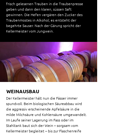
frisch gelesenen Trauben in die Traubenpresse
geben und dann den klaren, süssen Saft
gewinnen. Die Hefen vergären den Zucker des
Traubenmostes in Alkohol; es entsteht der
begehrte Sauser. Nach der Gärung spricht der
Kellermeister vom Jungwein.
WEINAUSBAU
Der Kellermeister hält nun die Fässer immer
spundvoll. Beim biologischen Säureabbau wird
die aggressiv erscheinende Apfelsäure in die
milde Milchsäure und Kohlensäure umgewandelt.
Im Laufe seiner Lagerung im Fass oder im
Stahltank baut sich der Wein – sorgsam vom
Kellermeister begleitet – bis zur Flaschenreife