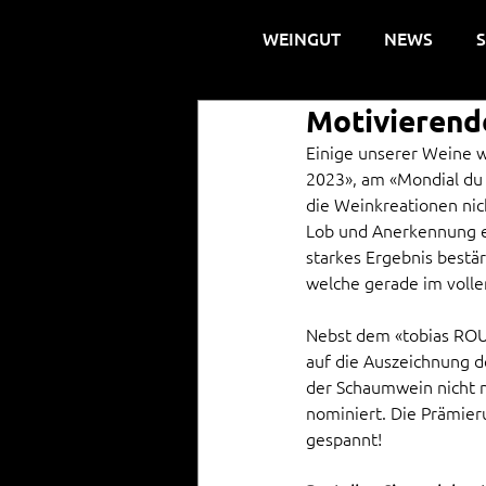
WEINGUT
NEWS
Motivierend
Einige unserer Weine w
2023», am «Mondial du 
die Weinkreationen nic
Lob und Anerkennung ei
starkes Ergebnis bestär
welche gerade im volle
Nebst dem «tobias ROU
auf die Auszeichnung d
der Schaumwein nicht n
nominiert. Die Prämier
gespannt!