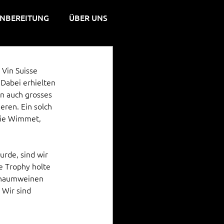
NBEREITUNG
ÜBER UNS
Vin Suisse 
Dabei erhielten 
n auch grosses 
ren. Ein solch 
 die Wimmet, 
rde, sind wir 
e Trophy holte 
Schaumweinen 
Wir sind 