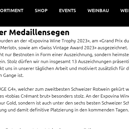
SORTIMENT
SHOP
EVENTS
WEINBAU
WEI
er Medaillensegen
urden an der «Expovina Wine Trophy 2023», am «Grand Prix du 
Merlot», sowie am «Swiss Vintage Award 2023» ausgezeichnet. 
ht nur Bestnoten in Form einer Auszeichnung, sondern heimste
n. Stolz dürfen wir nun insgesamt 13 Auszeichnungen präsentie
kt uns in unserer täglichen Arbeit und motiviert zusätzlich für
n Gange ist.
GE G4», welcher zum zweitbesten Schweizer Rotwein gekürt wu
es «tobias Crémant brut» besonders stolz. An der Expovina Win
ur Gold, sondern ist auch unter den sechs besten Schweizer 
ung und damit definitive Platzierung in den kommenden Tagen. 